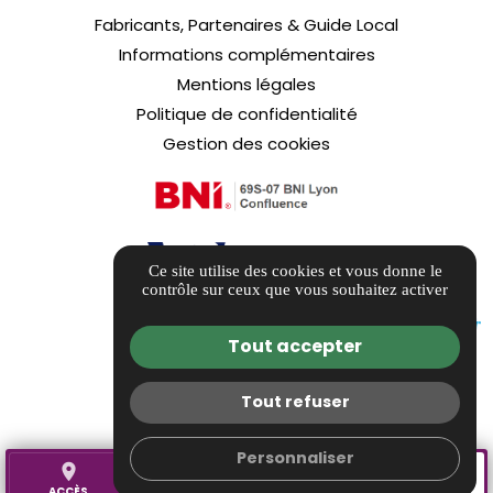
Fabricants, Partenaires & Guide Local
Informations complémentaires
Mentions légales
Politique de confidentialité
Gestion des cookies
Ce site utilise des cookies et vous donne le
contrôle sur ceux que vous souhaitez activer
Tout accepter
Tout refuser
Personnaliser
place
call
mail
AVIS
ACCÈS
TÉL.
CONTACT